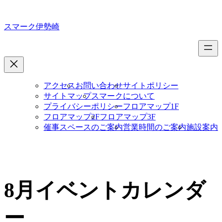
内
容
スマーク伊勢崎
を
ス
キ
ッ
プ
アクセス
お問い合わせ
サイトポリシー
サイトマップ
スマークについて
プライバシーポリシー
フロアマップ1F
フロアマップ2F
フロアマップ3F
催事スペースのご案内
営業時間のご案内
施設案内
8月イベントカレンダ
ー