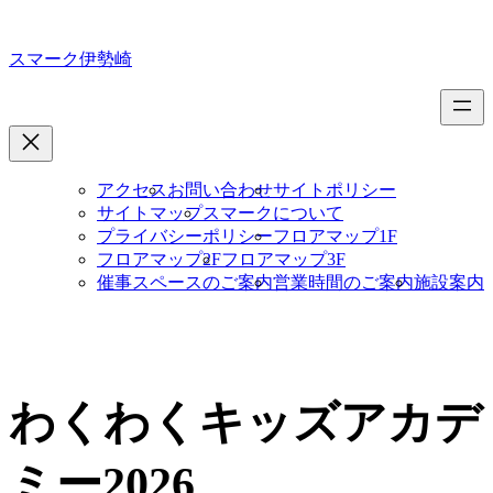
内
容
スマーク伊勢崎
を
ス
キ
ッ
プ
アクセス
お問い合わせ
サイトポリシー
サイトマップ
スマークについて
プライバシーポリシー
フロアマップ1F
フロアマップ2F
フロアマップ3F
催事スペースのご案内
営業時間のご案内
施設案内
わくわくキッズアカデ
ミー2026