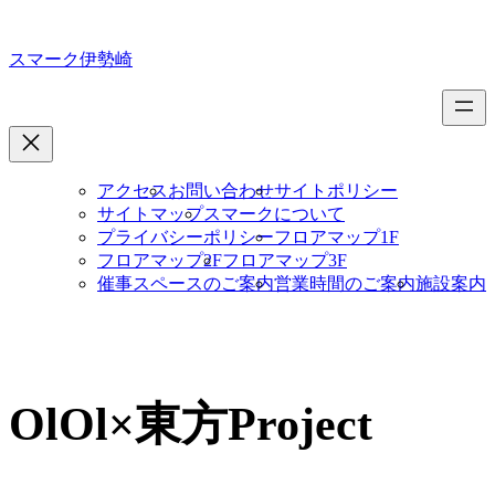
内
容
スマーク伊勢崎
を
ス
キ
ッ
プ
アクセス
お問い合わせ
サイトポリシー
サイトマップ
スマークについて
プライバシーポリシー
フロアマップ1F
フロアマップ2F
フロアマップ3F
催事スペースのご案内
営業時間のご案内
施設案内
OlOl×東方Project